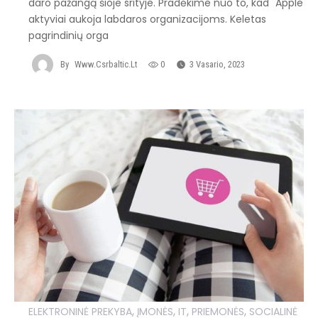
daro pažangą šioje srityje. Pradėkime nuo to, kad "Apple"
aktyviai aukoja labdaros organizacijoms. Keletas
pagrindinių orga
By
Www.csrbaltic.lt
0
3 Vasario, 2023
,
,
,
,
ELEKTRONINĖ PREKYBA
ĮMONĖS
IT
PRIEMONĖS
SOCIALINĖ