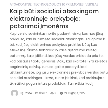
,
,
ATSAKOMYBĖ
TECHNOLOGIJOS IR PRIEMONĖS
VERSLAS
Kaip būti socialiai atsakingam
elektroninėje prekyboje:
patarimai įmonėms
Kaip verslo savininkas norite padaryti viską, kas nuo jūsų
priklauso, kad būtumėte socialiai atsakingas. Tai apima ir
tai, kad jūsų elektroninės prekybos praktika būtų kuo
etiškesnė. Šiame tinklaraščio įraše aptarsime keletą
patarimų, kaip įsitikinti, kad jūsų verslas prisideda prie to,
kad pasaulis taptų geresnis. Ačiū, kad skaitote! Yra keletas
pagrindinių dalykų, kuriuos galite padaryti, kad
užtikrintumėte, jog jūsų elektroninės prekybos verslas būtų
socialiai atsakingas. Pirma, turite įsitikinti, kad prekiaujate
tik etiškai pagamintais produktais. Tai reiškia, kad j
By
Www.csrbaltic.lt
0
24 Rugsėjo, 2022