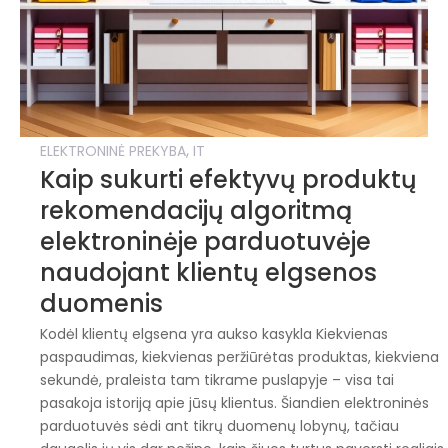
,
ELEKTRONINĖ PREKYBA
IT
Kaip sukurti efektyvų produktų
rekomendacijų algoritmą
elektroninėje parduotuvėje
naudojant klientų elgsenos
duomenis
Kodėl klientų elgsena yra aukso kasykla Kiekvienas
paspaudimas, kiekvienas peržiūrėtas produktas, kiekviena
sekundė, praleista tam tikrame puslapyje – visa tai
pasakoja istoriją apie jūsų klientus. Šiandien elektroninės
parduotuvės sėdi ant tikrų duomenų lobynų, tačiau