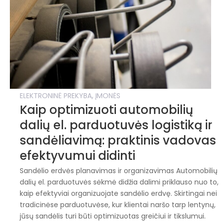
,
ELEKTRONINĖ PREKYBA
ĮMONĖS
Kaip optimizuoti automobilių
dalių el. parduotuvės logistiką ir
sandėliavimą: praktinis vadovas
efektyvumui didinti
Sandėlio erdvės planavimas ir organizavimas Automobilių
dalių el. parduotuvės sėkmė didžia dalimi priklauso nuo to,
kaip efektyviai organizuojate sandėlio erdvę. Skirtingai nei
tradicinėse parduotuvėse, kur klientai naršo tarp lentynų,
jūsų sandėlis turi būti optimizuotas greičiui ir tikslumui.