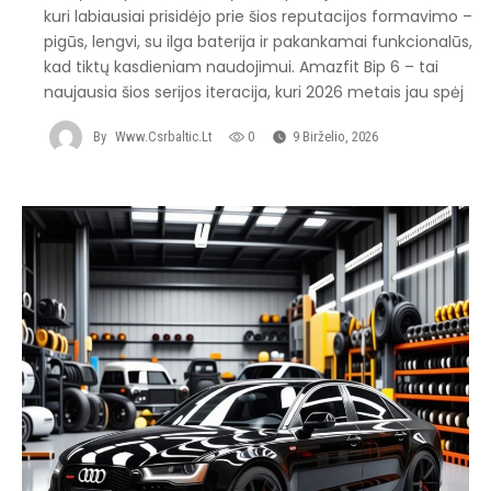
kuri labiausiai prisidėjo prie šios reputacijos formavimo –
pigūs, lengvi, su ilga baterija ir pakankamai funkcionalūs,
kad tiktų kasdieniam naudojimui. Amazfit Bip 6 – tai
naujausia šios serijos iteracija, kuri 2026 metais jau spėj
By
Www.csrbaltic.lt
0
9 Birželio, 2026