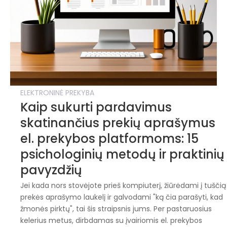
ELEKTRONINĖ PREKYBA
Kaip sukurti pardavimus
skatinančius prekių aprašymus
el. prekybos platformoms: 15
psichologinių metodų ir praktinių
pavyzdžių
Jei kada nors stovėjote prieš kompiuterį, žiūrėdami į tuščią
prekės aprašymo laukelį ir galvodami "ką čia parašyti, kad
žmonės pirktų", tai šis straipsnis jums. Per pastaruosius
kelerius metus, dirbdamas su įvairiomis el. prekybos