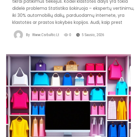
tikrai patikimus tiekėjus. Kodėl klastotės dalys yra tokia
didelė problema Statistika šokiruoja – ekspertų vertinimu,
iki 30% automobilių dalių, parduodamų internete, yra
klastotės ar prastos kokybės kopijos. Audi, kaip prest
By
Www.csrbaltic.lt
0
5 Sausio, 2026