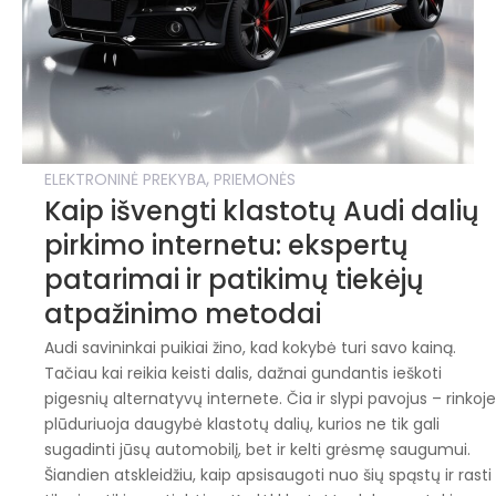
,
ELEKTRONINĖ PREKYBA
PRIEMONĖS
Kaip išvengti klastotų Audi dalių
pirkimo internetu: ekspertų
patarimai ir patikimų tiekėjų
atpažinimo metodai
Audi savininkai puikiai žino, kad kokybė turi savo kainą.
Tačiau kai reikia keisti dalis, dažnai gundantis ieškoti
pigesnių alternatyvų internete. Čia ir slypi pavojus – rinkoj
plūduriuoja daugybė klastotų dalių, kurios ne tik gali
sugadinti jūsų automobilį, bet ir kelti grėsmę saugumui.
Šiandien atskleidžiu, kaip apsisaugoti nuo šių spąstų ir rasti