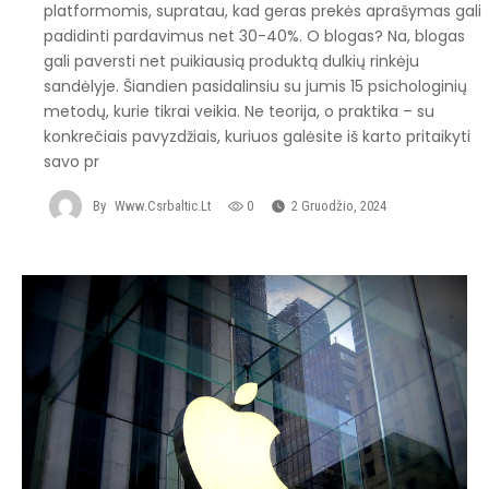
platformomis, supratau, kad geras prekės aprašymas gali
padidinti pardavimus net 30-40%. O blogas? Na, blogas
gali paversti net puikiausią produktą dulkių rinkėju
sandėlyje. Šiandien pasidalinsiu su jumis 15 psichologinių
metodų, kurie tikrai veikia. Ne teorija, o praktika – su
konkrečiais pavyzdžiais, kuriuos galėsite iš karto pritaikyti
savo pr
By
Www.csrbaltic.lt
0
2 Gruodžio, 2024