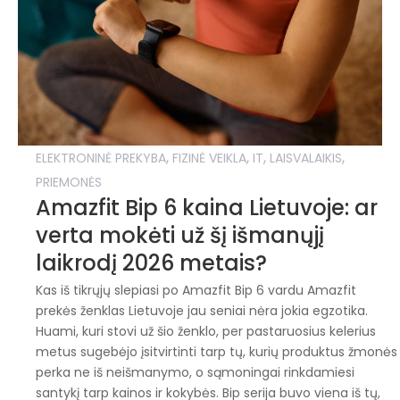
,
,
,
,
ELEKTRONINĖ PREKYBA
FIZINĖ VEIKLA
IT
LAISVALAIKIS
PRIEMONĖS
Amazfit Bip 6 kaina Lietuvoje: ar
verta mokėti už šį išmanųjį
laikrodį 2026 metais?
Kas iš tikrųjų slepiasi po Amazfit Bip 6 vardu Amazfit
prekės ženklas Lietuvoje jau seniai nėra jokia egzotika.
Huami, kuri stovi už šio ženklo, per pastaruosius kelerius
metus sugebėjo įsitvirtinti tarp tų, kurių produktus žmonės
perka ne iš neišmanymo, o sąmoningai rinkdamiesi
santykį tarp kainos ir kokybės. Bip serija buvo viena iš tų,