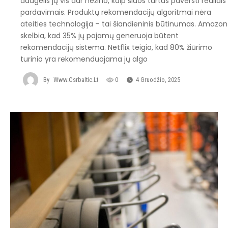
daugelis jų vis dar nežino, kaip šiuos turtus paversti realiais
pardavimais. Produktų rekomendacijų algoritmai nėra
ateities technologija – tai šiandieninis būtinumas. Amazon
skelbia, kad 35% jų pajamų generuoja būtent
rekomendacijų sistema. Netflix teigia, kad 80% žiūrimo
turinio yra rekomenduojama jų algo
By
Www.csrbaltic.lt
0
4 Gruodžio, 2025