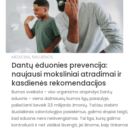
,
MEDICINA
NAUJIENOS
Dantų ėduonies prevencija:
naujausi moksliniai atradimai ir
kasdienės rekomendacijos
Burnos sveikata – viso organizmo atspindys Dantų
ėduonis – viena dažniausių burnos ligų pasaulyje,
paliečianti beveik 3,5 milijardo žmonių. Tačiau stebint
šiuolaikinės odontologijos pasiekimus, galima drąsiai teigti,
kad ėduonis nėra neišvengiamas. Tai liga, kurią galima
kontroliuoti ir net visiškai išvengti, jei žinome, kaip tinkamai