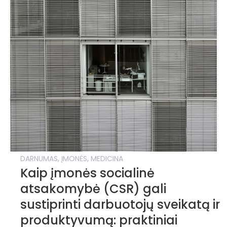
,
,
DARNUMAS
ĮMONĖS
MEDICINA
Kaip įmonės socialinė
atsakomybė (CSR) gali
sustiprinti darbuotojų sveikatą ir
produktyvumą: praktiniai