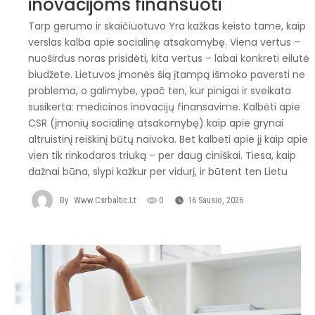
inovacijoms finansuoti
Tarp gerumo ir skaičiuotuvo Yra kažkas keisto tame, kaip
verslas kalba apie socialinę atsakomybę. Viena vertus –
nuoširdus noras prisidėti, kita vertus – labai konkreti eilutė
biudžete. Lietuvos įmonės šią įtampą išmoko paversti ne
problema, o galimybe, ypač ten, kur pinigai ir sveikata
susikerta: medicinos inovacijų finansavime. Kalbėti apie
CSR (įmonių socialinę atsakomybę) kaip apie grynai
altruistinį reiškinį būtų naivoka. Bet kalbėti apie jį kaip apie
vien tik rinkodaros triuką – per daug ciniškai. Tiesa, kaip
dažnai būna, slypi kažkur per vidurį, ir būtent ten Lietu
By
Www.csrbaltic.lt
0
16 Sausio, 2026