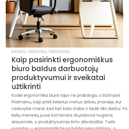
,
,
ĮMONĖS
MEDICINA
PRIEMONĖS
Kaip pasirinkti ergonomiškus
biuro baldus darbuotojų
produktyvumui ir sveikatai
užtikrinti
Kodėl ergonomika biure tapo ne prabanga, o būtinybė
Prisimenu, kaip prieš kelerius metus dirbau įmonėje, kur
vadovybė manė, kad bet koks stalas ir kėdė tiks darbui. Po
kelių mėnesių pusė komandos skųsdavosi nugaros
skausmais, o produktyvumas krito akivaizdžiai. Tada
supratau – ergonomiški biuro baldai nėra išdaigos, o