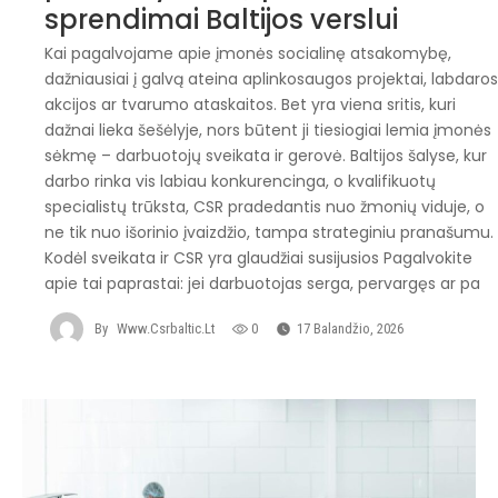
sprendimai Baltijos verslui
Kai pagalvojame apie įmonės socialinę atsakomybę,
dažniausiai į galvą ateina aplinkosaugos projektai, labdaro
akcijos ar tvarumo ataskaitos. Bet yra viena sritis, kuri
dažnai lieka šešėlyje, nors būtent ji tiesiogiai lemia įmonės
sėkmę – darbuotojų sveikata ir gerovė. Baltijos šalyse, kur
darbo rinka vis labiau konkurencinga, o kvalifikuotų
specialistų trūksta, CSR pradedantis nuo žmonių viduje, o
ne tik nuo išorinio įvaizdžio, tampa strateginiu pranašumu.
Kodėl sveikata ir CSR yra glaudžiai susijusios Pagalvokite
apie tai paprastai: jei darbuotojas serga, pervargęs ar pa
By
Www.csrbaltic.lt
0
17 Balandžio, 2026