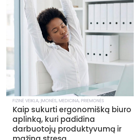
,
,
,
FIZINĖ VEIKLA
ĮMONĖS
MEDICINA
PRIEMONĖS
Kaip sukurti ergonomišką biuro
aplinką, kuri padidina
darbuotojų produktyvumą ir
mažina stresą