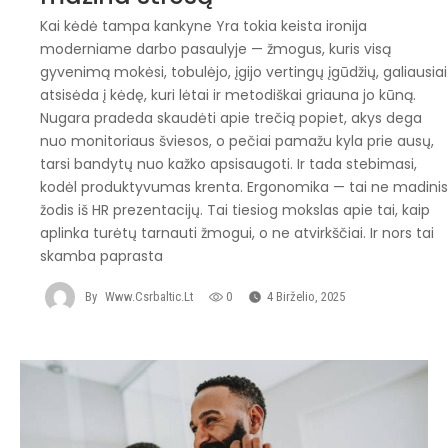
Kai kėdė tampa kankyne Yra tokia keista ironija
moderniame darbo pasaulyje — žmogus, kuris visą
gyvenimą mokėsi, tobulėjo, įgijo vertingų įgūdžių, galiausiai
atsisėda į kėdę, kuri lėtai ir metodiškai griauna jo kūną.
Nugara pradeda skaudėti apie trečią popiet, akys dega
nuo monitoriaus šviesos, o pečiai pamažu kyla prie ausų,
tarsi bandytų nuo kažko apsisaugoti. Ir tada stebimasi,
kodėl produktyvumas krenta. Ergonomika — tai ne madini
žodis iš HR prezentacijų. Tai tiesiog mokslas apie tai, kaip
aplinka turėtų tarnauti žmogui, o ne atvirkščiai. Ir nors tai
skamba paprasta
By
Www.csrbaltic.lt
0
4 Birželio, 2025