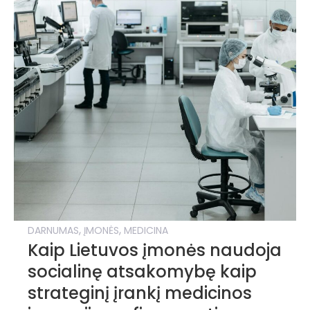
,
,
DARNUMAS
ĮMONĖS
MEDICINA
Kaip Lietuvos įmonės naudoja
socialinę atsakomybę kaip
strateginį įrankį medicinos