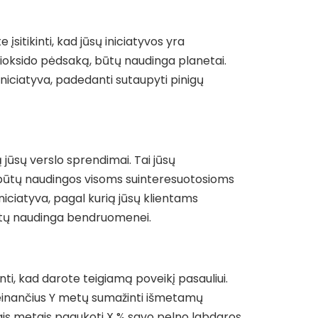
įsitikinti, kad jūsų iniciatyvos yra
 dioksido pėdsaką, būtų naudinga planetai.
niciatyva, padedanti sutaupyti pinigų
ą jūsų verslo sprendimai. Tai jūsų
yvos būtų naudingos visoms suinteresuotosioms
niciatyva, pagal kurią jūsų klientams
būtų naudinga bendruomenei.
nti, kad darote teigiamą poveikį pasauliui.
 ateinančius Y metų sumažinti išmetamų
ienais metais paaukoti X % savo pelno labdaros