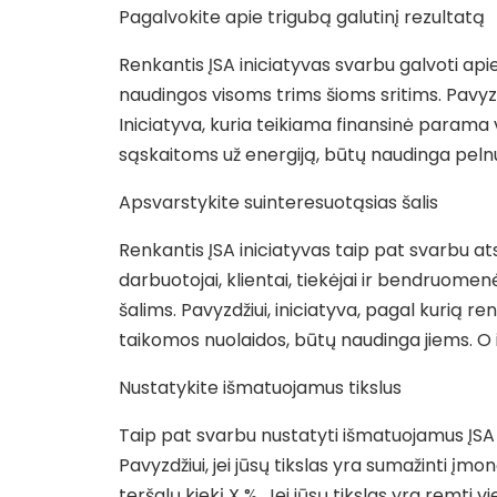
Pagalvokite apie trigubą galutinį rezultatą
Renkantis ĮSA iniciatyvas svarbu galvoti apie 
naudingos visoms trims šioms sritims. Pavyzd
Iniciatyva, kuria teikiama finansinė parama
sąskaitoms už energiją, būtų naudinga pelnu
Apsvarstykite suinteresuotąsias šalis
Renkantis ĮSA iniciatyvas taip pat svarbu ats
darbuotojai, klientai, tiekėjai ir bendruomen
šalims. Pavyzdžiui, iniciatyva, pagal kurią 
taikomos nuolaidos, būtų naudinga jiems. O
Nustatykite išmatuojamus tikslus
Taip pat svarbu nustatyti išmatuojamus ĮSA in
Pavyzdžiui, jei jūsų tikslas yra sumažinti į
teršalų kiekį X %. Jei jūsų tikslas yra remti