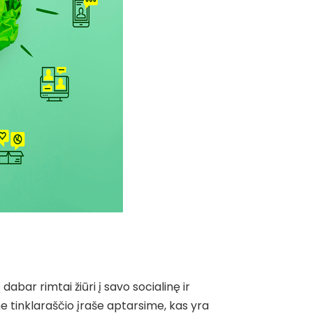
bar rimtai žiūri į savo socialinę ir
ame tinklaraščio įraše aptarsime, kas yra