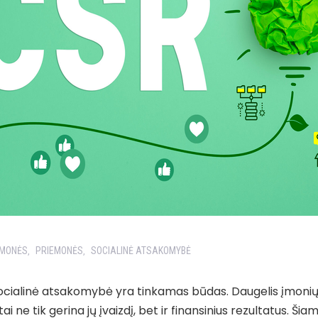
ĮMONĖS
PRIEMONĖS
SOCIALINĖ ATSAKOMYBĖ
,
,
 socialinė atsakomybė yra tinkamas būdas. Daugelis įmonių da
 ne tik gerina jų įvaizdį, bet ir finansinius rezultatus. Ši