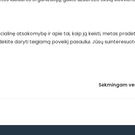
alinę atsakomybę ir apie tai, kaip ją keisti, metas pradėti!
pradėkite daryti teigiamą poveikį pasauliui. Jūsų suinteresuo
Sėkmingam vers