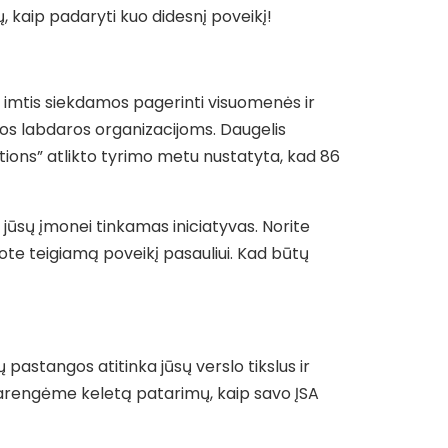
, kaip padaryti kuo didesnį poveikį!
i imtis siekdamos pagerinti visuomenės ir
tos labdaros organizacijoms. Daugelis
ations” atlikto tyrimo metu nustatyta, kad 86
ti jūsų įmonei tinkamas iniciatyvas. Norite
darote teigiamą poveikį pasauliui. Kad būtų
ų pastangos atitinka jūsų verslo tikslus ir
, parengėme keletą patarimų, kaip savo ĮSA