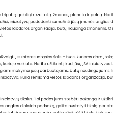
trigubą galutinį rezultatą: žmones, planetą ir pelną. Norite 
žiui, iniciatyva, padedanti sumažinti jūsų įmonės anglies
 vietos labdaros organizacijai, būtų naudinga žmonėms. O i
i.
ižvelgti į suinteresuotąsias šalis – tuos, kuriems daro įtak
ė, kurioje veikiate. Norite užtikrinti, kad jūsų ĮSA iniciat
rengiami mokymai jūsų darbuotojams, būtų naudinga jiems. I
 iniciatyva, kuria remiama vietos labdaros organizacija, 
iciatyvų tikslus. Tai padės jums stebėti pažangą ir užtikri
monės anglies dioksido pėdsaką, galite nustatyti tikslą per
 vietos labdaros organizaciją, galite užsibrėžti tikslą kiekv