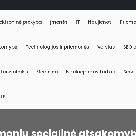
lektroninė prekyba
Įmonės
IT
Naujienos
Priem
akomybė
Technologijos ir priemonės
Verslas
SEO 
Laisvalaikis
Medicina
Nekilnojamas turtas
Servi
LE
monių socialinė atsakomy