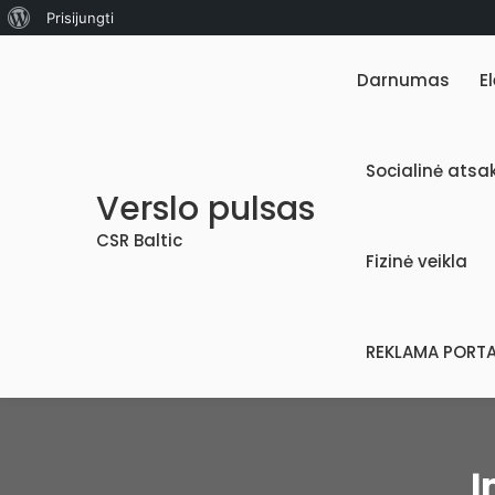
Apie
Prisijungti
Skip
WordPress
to
Darnumas
E
content
Socialinė ats
Verslo pulsas
CSR Baltic
Fizinė veikla
REKLAMA PORTA
Į