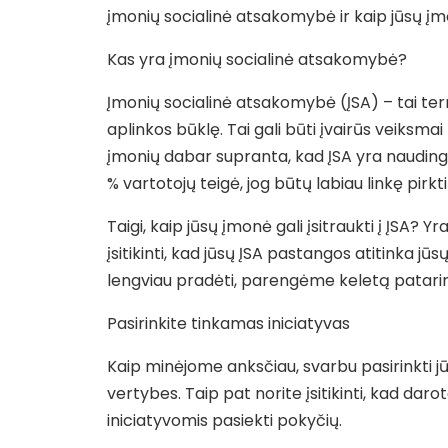
įmonių socialinė atsakomybė ir kaip jūsų įmo
Kas yra įmonių socialinė atsakomybė?
Įmonių socialinė atsakomybė (ĮSA) – tai ter
aplinkos būklę. Tai gali būti įvairūs veiksm
įmonių dabar supranta, kad ĮSA yra naudinga 
% vartotojų teigė, jog būtų labiau linkę pirkt
Taigi, kaip jūsų įmonė gali įsitraukti į ĮSA? 
įsitikinti, kad jūsų ĮSA pastangos atitinka jūs
lengviau pradėti, parengėme keletą patarimų
Pasirinkite tinkamas iniciatyvas
Kaip minėjome anksčiau, svarbu pasirinkti jūsų
vertybes. Taip pat norite įsitikinti, kad da
iniciatyvomis pasiekti pokyčių.