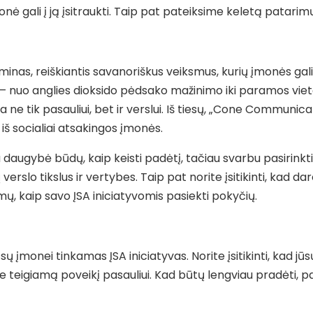
nė gali į ją įsitraukti. Taip pat pateiksime keletą patarimų
minas, reiškiantis savanoriškus veiksmus, kurių įmonės gal
ai – nuo anglies dioksido pėdsako mažinimo iki paramos vie
ne tik pasauliui, bet ir verslui. Iš tiesų, „Cone Communic
i iš socialiai atsakingos įmonės.
Yra daugybė būdų, kaip keisti padėtį, tačiau svarbu pasirink
ų verslo tikslus ir vertybes. Taip pat norite įsitikinti, kad 
, kaip savo ĮSA iniciatyvomis pasiekti pokyčių.
 įmonei tinkamas ĮSA iniciatyvas. Norite įsitikinti, kad jūs
rote teigiamą poveikį pasauliui. Kad būtų lengviau pradėti