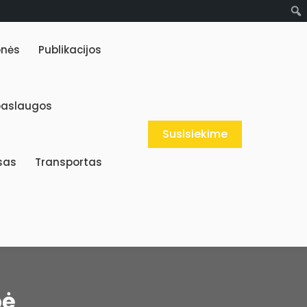
onės
Publikacijos
paslaugos
Susisiekime
sas
Transportas
bė