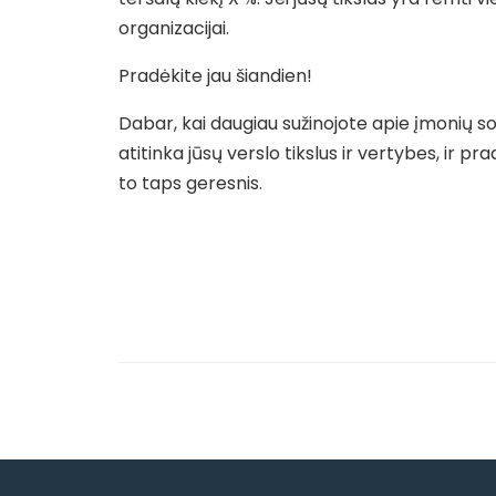
organizacijai.
Pradėkite jau šiandien!
Dabar, kai daugiau sužinojote apie įmonių soci
atitinka jūsų verslo tikslus ir vertybes, ir 
to taps geresnis.
Navigacija
tarp
įrašų