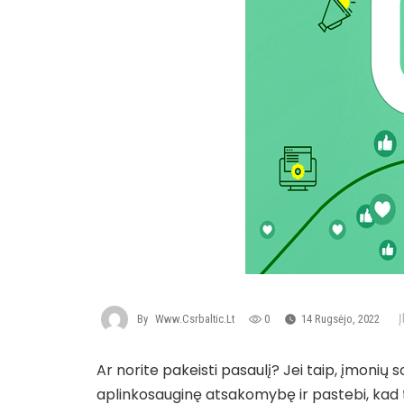
By
Www.csrbaltic.lt
0
14 Rugsėjo, 2022
Ar norite pakeisti pasaulį? Jei taip, įmonių
aplinkosauginę atsakomybę ir pastebi, kad tai