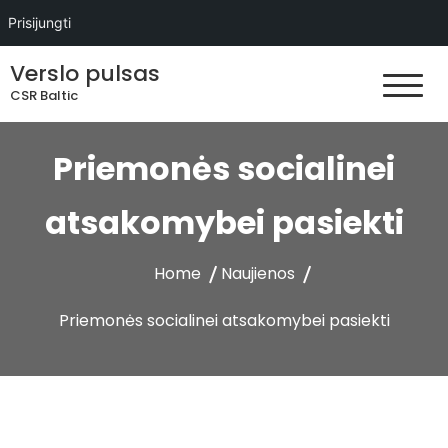
Prisijungti
Skip
Verslo pulsas
to
CSR Baltic
content
Priemonės socialinei
atsakomybei pasiekti
Home
Naujienos
Priemonės socialinei atsakomybei pasiekti