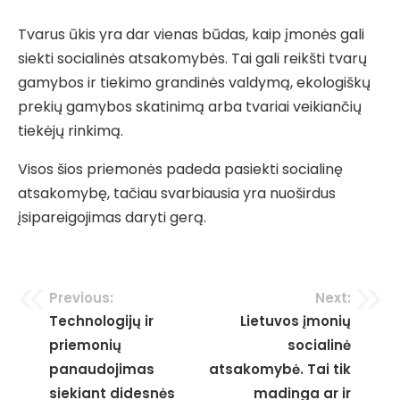
Tvarus ūkis yra dar vienas būdas, kaip įmonės gali
siekti socialinės atsakomybės. Tai gali reikšti tvarų
gamybos ir tiekimo grandinės valdymą, ekologiškų
prekių gamybos skatinimą arba tvariai veikiančių
tiekėjų rinkimą.
Visos šios priemonės padeda pasiekti socialinę
atsakomybę, tačiau svarbiausia yra nuoširdus
įsipareigojimas daryti gerą.
Navigacija
Previous:
Next:
Technologijų ir
Lietuvos įmonių
tarp
priemonių
socialinė
įrašų
panaudojimas
atsakomybė. Tai tik
siekiant didesnės
madinga ar ir