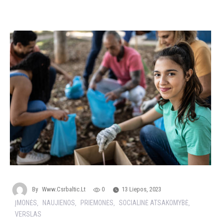
By
Www.csrbaltic.lt
0
13 Liepos, 2023
ĮMONĖS
NAUJIENOS
PRIEMONĖS
SOCIALINĖ ATSAKOMYBĖ
,
,
,
,
VERSLAS