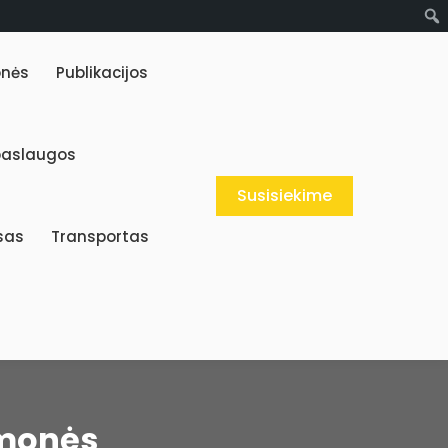
onės
Publikacijos
paslaugos
Susisiekime
sas
Transportas
įmonės