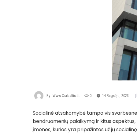
By
Www.csrbaltic.lt
0
14 Rugsėjo, 2023
Socialinė atsakomybė tampa vis svarbesne į
bendruomenių palaikymą ir kitus aspektus, k
įmones, kurios yra pripažintos už jų sociali