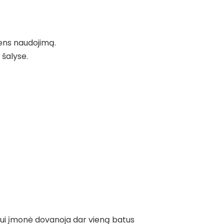
dens naudojimą.
 šalyse.
tui įmonė dovanoja dar vieną batus