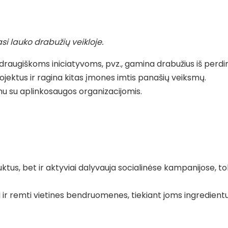
si lauko drabužių veikloje.
 draugiškoms iniciatyvoms, pvz., gamina drabužius iš perdir
ojektus ir ragina kitas įmones imtis panašių veiksmų.
lnu su aplinkosaugos organizacijomis.
tus, bet ir aktyviai dalyvauja socialinėse kampanijose, to
ti ir remti vietines bendruomenes, tiekiant joms ingredientu