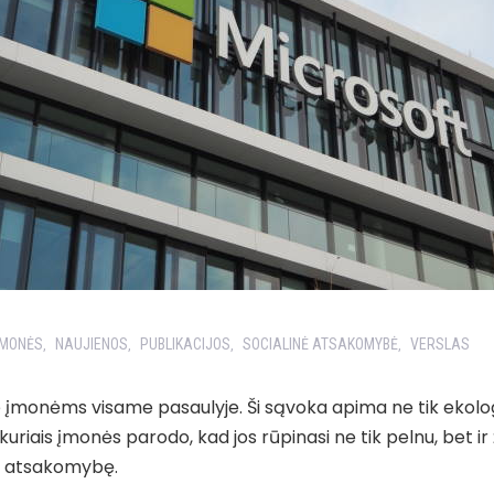
ĮMONĖS
NAUJIENOS
PUBLIKACIJOS
SOCIALINĖ ATSAKOMYBĖ
VERSLAS
,
,
,
,
monėms visame pasaulyje. Ši sąvoka apima ne tik ekologi
uriais įmonės parodo, kad jos rūpinasi ne tik pelnu, bet 
nę atsakomybę.