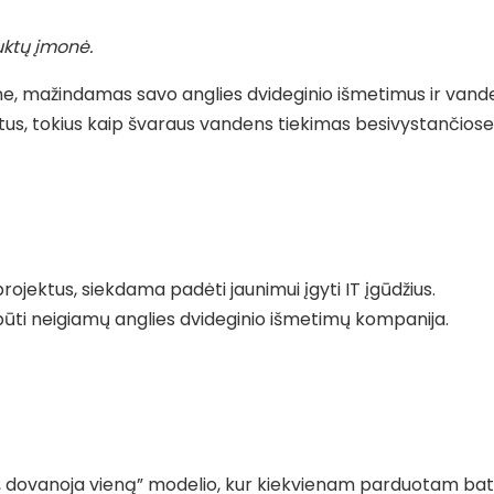
uktų įmonė.
įmone, mažindamas savo anglies dvideginio išmetimus ir van
tus, tokius kaip švaraus vandens tiekimas besivystančiose
rojektus, siekdama padėti jaunimui įgyti IT įgūdžius.
būti neigiamų anglies dvideginio išmetimų kompanija.
ą, dovanoja vieną” modelio, kur kiekvienam parduotam ba