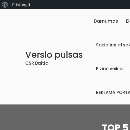
Apie
Prisijungti
Skip
WordPress
to
Darnumas
E
content
Socialinė ats
Verslo pulsas
CSR Baltic
Fizinė veikla
REKLAMA PORTA
TOP 5