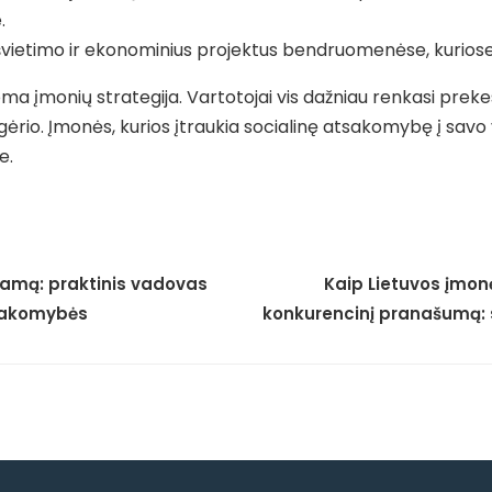
.
 švietimo ir ekonominius projektus bendruomenėse, kuriose 
a įmonių strategija. Vartotojai vis dažniau renkasi prekes
 gėrio. Įmonės, kurios įtraukia socialinę atsakomybę į savo
e.
ramą: praktinis vadovas
Kaip Lietuvos įmon
tsakomybės
konkurencinį pranašumą: s