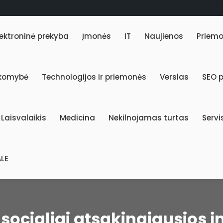
lektroninė prekyba
Įmonės
IT
Naujienos
Priem
akomybė
Technologijos ir priemonės
Verslas
SEO 
Laisvalaikis
Medicina
Nekilnojamas turtas
Servi
LE
 socialiai atsakingiausios 