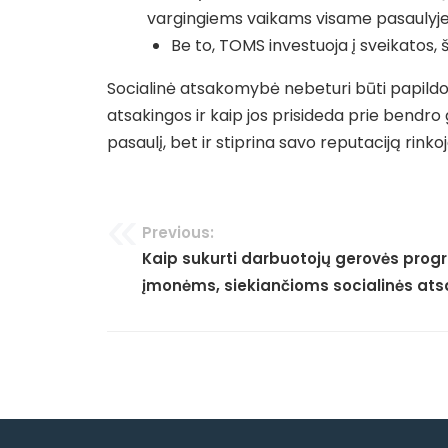
vargingiems vaikams visame pasaulyje
Be to, TOMS investuoja į sveikatos,
Socialinė atsakomybė nebeturi būti papildom
atsakingos ir kaip jos prisideda prie bendro
pasaulį, bet ir stiprina savo reputaciją rinkoj
Navigacija
Previous:
Kaip sukurti darbuotojų gerovės prog
tarp
įmonėms, siekiančioms socialinės a
įrašų