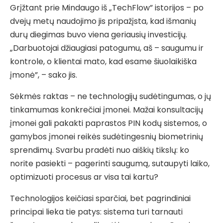
Grįžtant prie Mindaugo iš „TechFlow” istorijos – po
dvejų metų naudojimo jis pripažįsta, kad išmanių
durų diegimas buvo viena geriausių investicijų.
„Darbuotojai džiaugiasi patogumu, aš – saugumu ir
kontrole, o klientai mato, kad esame šiuolaikiška
įmonė”, – sako jis.
Sėkmės raktas – ne technologijų sudėtingumas, o jų
tinkamumas konkrečiai įmonei. Mažai konsultacijų
įmonei gali pakakti paprastos PIN kodų sistemos, o
gamybos įmonei reikės sudėtingesnių biometrinių
sprendimų. Svarbu pradėti nuo aiškių tikslų: ko
norite pasiekti – pagerinti saugumą, sutaupyti laiko,
optimizuoti procesus ar visa tai kartu?
Technologijos keičiasi sparčiai, bet pagrindiniai
principai lieka tie patys: sistema turi tarnauti