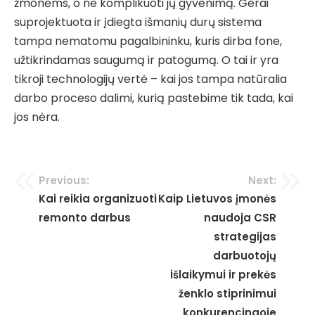
žmonėms, o ne komplikuoti jų gyvenimą. Gerai
suprojektuota ir įdiegta išmanių durų sistema
tampa nematomu pagalbininku, kuris dirba fone,
užtikrindamas saugumą ir patogumą. O tai ir yra
tikroji technologijų vertė – kai jos tampa natūralia
darbo proceso dalimi, kurią pastebime tik tada, kai
jos nėra.
Navigacija
Previous:
Next:
Kai reikia organizuoti
Kaip Lietuvos įmonės
tarp
remonto darbus
naudoja CSR
įrašų
strategijas
darbuotojų
išlaikymui ir prekės
ženklo stiprinimui
konkurencingoje