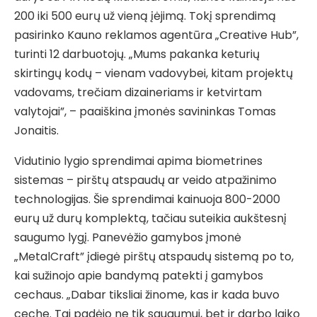
200 iki 500 eurų už vieną įėjimą. Tokį sprendimą
pasirinko Kauno reklamos agentūra „Creative Hub”,
turinti 12 darbuotojų. „Mums pakanka keturių
skirtingų kodų – vienam vadovybei, kitam projektų
vadovams, trečiam dizaineriams ir ketvirtam
valytojai”, – paaiškina įmonės savininkas Tomas
Jonaitis.
Vidutinio lygio sprendimai apima biometrines
sistemas – pirštų atspaudų ar veido atpažinimo
technologijas. Šie sprendimai kainuoja 800-2000
eurų už durų komplektą, tačiau suteikia aukštesnį
saugumo lygį. Panevėžio gamybos įmonė
„MetalCraft” įdiegė pirštų atspaudų sistemą po to,
kai sužinojo apie bandymą patekti į gamybos
cechaus. „Dabar tiksliai žinome, kas ir kada buvo
ceche. Tai padėjo ne tik saugumui, bet ir darbo laiko