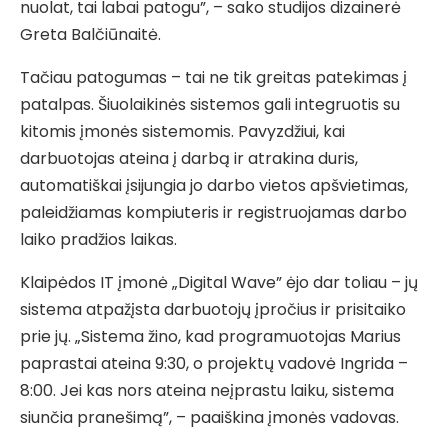
nuolat, tai labai patogu”, – sako studijos dizainerė
Greta Balčiūnaitė.
Tačiau patogumas – tai ne tik greitas patekimas į
patalpas. Šiuolaikinės sistemos gali integruotis su
kitomis įmonės sistemomis. Pavyzdžiui, kai
darbuotojas ateina į darbą ir atrakina duris,
automatiškai įsijungia jo darbo vietos apšvietimas,
paleidžiamas kompiuteris ir registruojamas darbo
laiko pradžios laikas.
Klaipėdos IT įmonė „Digital Wave” ėjo dar toliau – jų
sistema atpažįsta darbuotojų įpročius ir prisitaiko
prie jų. „Sistema žino, kad programuotojas Marius
paprastai ateina 9:30, o projektų vadovė Ingrida –
8:00. Jei kas nors ateina neįprastu laiku, sistema
siunčia pranešimą”, – paaiškina įmonės vadovas.