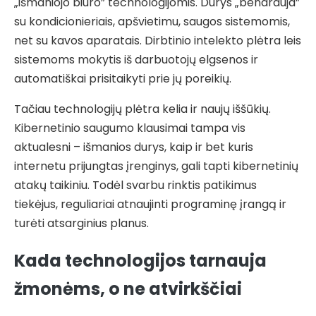
„išmaniojo biuro” technologijomis. Durys „bendrauja”
su kondicionieriais, apšvietimu, saugos sistemomis,
net su kavos aparatais. Dirbtinio intelekto plėtra leis
sistemoms mokytis iš darbuotojų elgsenos ir
automatiškai prisitaikyti prie jų poreikių.
Tačiau technologijų plėtra kelia ir naujų iššūkių.
Kibernetinio saugumo klausimai tampa vis
aktualesni – išmanios durys, kaip ir bet kuris
internetu prijungtas įrenginys, gali tapti kibernetinių
atakų taikiniu. Todėl svarbu rinktis patikimus
tiekėjus, reguliariai atnaujinti programinę įrangą ir
turėti atsarginius planus.
Kada technologijos tarnauja
žmonėms, o ne atvirkščiai