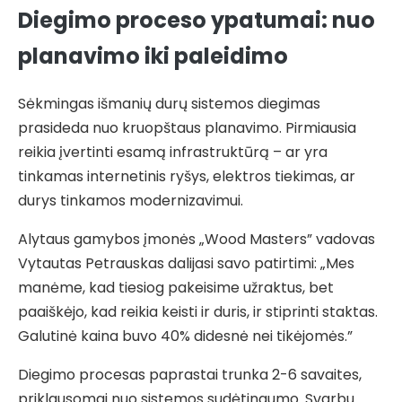
Diegimo proceso ypatumai: nuo
planavimo iki paleidimo
Sėkmingas išmanių durų sistemos diegimas
prasideda nuo kruopštaus planavimo. Pirmiausia
reikia įvertinti esamą infrastruktūrą – ar yra
tinkamas internetinis ryšys, elektros tiekimas, ar
durys tinkamos modernizavimui.
Alytaus gamybos įmonės „Wood Masters” vadovas
Vytautas Petrauskas dalijasi savo patirtimi: „Mes
manėme, kad tiesiog pakeisime užraktus, bet
paaiškėjo, kad reikia keisti ir duris, ir stiprinti staktas.
Galutinė kaina buvo 40% didesnė nei tikėjomės.”
Diegimo procesas paprastai trunka 2-6 savaites,
priklausomai nuo sistemos sudėtingumo. Svarbu