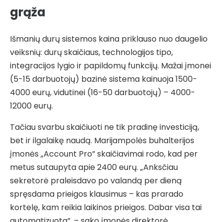
grąža
Išmanių durų sistemos kaina priklauso nuo daugelio
veiksnių: durų skaičiaus, technologijos tipo,
integracijos lygio ir papildomų funkcijų. Mažai įmonei
(5-15 darbuotojų) bazinė sistema kainuoja 1500-
4000 eurų, vidutinei (16-50 darbuotojų) – 4000-
12000 eurų.
Tačiau svarbu skaičiuoti ne tik pradinę investiciją,
bet ir ilgalaikę naudą. Marijampolės buhalterijos
įmonės „Account Pro” skaičiavimai rodo, kad per
metus sutaupyta apie 2400 eurų. „Anksčiau
sekretorė praleisdavo po valandą per dieną
spręsdama prieigos klausimus – kas prarado
kortelę, kam reikia laikinos prieigos. Dabar visa tai
automatizuota”, – sako įmonės direktorė.