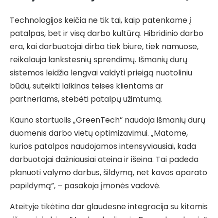
Technologijos keičia ne tik tai, kaip patenkame į
patalpas, bet ir visą darbo kultūrą. Hibridinio darbo
era, kai darbuotojai dirba tiek biure, tiek namuose,
reikalauja lankstesnių sprendimų. Išmanių durų
sistemos leidžia lengvai valdyti prieigą nuotoliniu
būdu, suteikti laikinas teises klientams ar
partneriams, stebėti patalpų užimtumą.
Kauno startuolis „GreenTech” naudoja išmanių durų
duomenis darbo vietų optimizavimui. „Matome,
kurios patalpos naudojamos intensyviausiai, kada
darbuotojai dažniausiai ateina ir išeina. Tai padeda
planuoti valymo darbus, šildymą, net kavos aparato
papildymą”, – pasakoja įmonės vadovė.
Ateityje tikėtina dar glaudesne integracija su kitomis