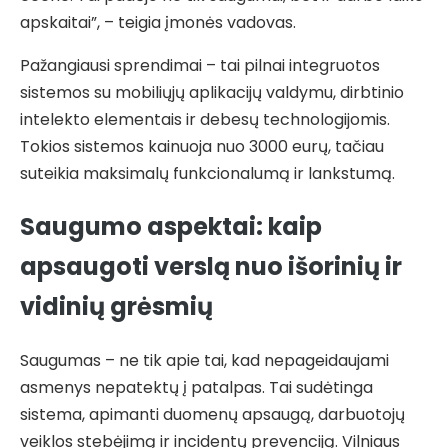
apskaitai”, – teigia įmonės vadovas.
Pažangiausi sprendimai – tai pilnai integruotos
sistemos su mobiliųjų aplikacijų valdymu, dirbtinio
intelekto elementais ir debesų technologijomis.
Tokios sistemos kainuoja nuo 3000 eurų, tačiau
suteikia maksimalų funkcionalumą ir lankstumą.
Saugumo aspektai: kaip
apsaugoti verslą nuo išorinių ir
vidinių grėsmių
Saugumas – ne tik apie tai, kad nepageidaujami
asmenys nepatektų į patalpas. Tai sudėtinga
sistema, apimanti duomenų apsaugą, darbuotojų
veiklos stebėjimą ir incidentų prevenciją. Vilniaus