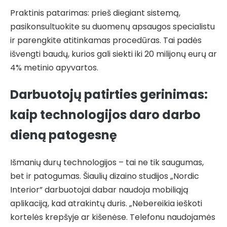
Praktinis patarimas: prieš diegiant sistemą,
pasikonsultuokite su duomenų apsaugos specialistu
ir parengkite atitinkamas procedūras. Tai padės
išvengti baudų, kurios gali siekti iki 20 milijonų eurų ar
4% metinio apyvartos.
Darbuotojų patirties gerinimas:
kaip technologijos daro darbo
dieną patogesnę
Išmanių durų technologijos – tai ne tik saugumas,
bet ir patogumas. Šiaulių dizaino studijos „Nordic
Interior” darbuotojai dabar naudoja mobiliąją
aplikaciją, kad atrakintų duris. „Nebereikia ieškoti
kortelės krepšyje ar kišenėse. Telefonu naudojamės