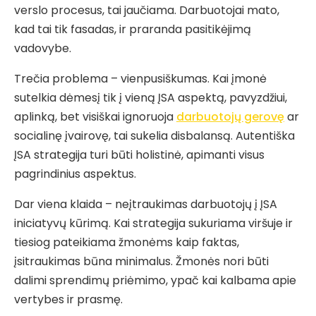
verslo procesus, tai jaučiama. Darbuotojai mato,
kad tai tik fasadas, ir praranda pasitikėjimą
vadovybe.
Trečia problema – vienpusiškumas. Kai įmonė
sutelkia dėmesį tik į vieną ĮSA aspektą, pavyzdžiui,
aplinką, bet visiškai ignoruoja
darbuotojų gerovę
ar
socialinę įvairovę, tai sukelia disbalansą. Autentiška
ĮSA strategija turi būti holistinė, apimanti visus
pagrindinius aspektus.
Dar viena klaida – neįtraukimas darbuotojų į ĮSA
iniciatyvų kūrimą. Kai strategija sukuriama viršuje ir
tiesiog pateikiama žmonėms kaip faktas,
įsitraukimas būna minimalus. Žmonės nori būti
dalimi sprendimų priėmimo, ypač kai kalbama apie
vertybes ir prasmę.