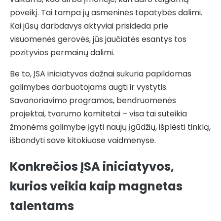
poveikį. Tai tampa jų asmeninės tapatybės dalimi.
Kai jūsų darbdavys aktyviai prisideda prie
visuomenės gerovės, jūs jaučiatės esantys tos
pozityvios permainų dalimi.
Be to, ĮSA iniciatyvos dažnai sukuria papildomas
galimybes darbuotojams augti ir vystytis.
Savanoriavimo programos, bendruomenės
projektai, tvarumo komitetai – visa tai suteikia
žmonėms galimybę įgyti naujų įgūdžių, išplėsti tinklą,
išbandyti save kitokiuose vaidmenyse.
Konkrečios ĮSA iniciatyvos,
kurios veikia kaip magnetas
talentams