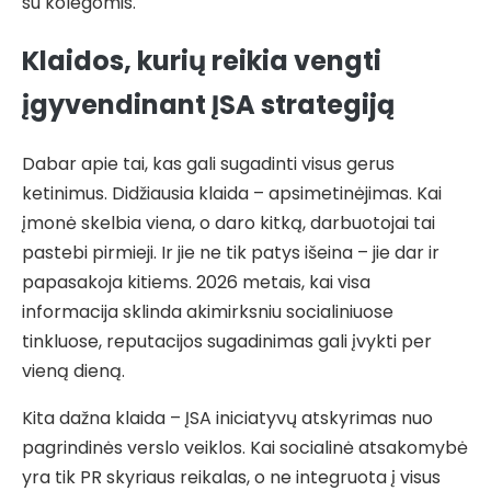
su kolegomis.
Klaidos, kurių reikia vengti
įgyvendinant ĮSA strategiją
Dabar apie tai, kas gali sugadinti visus gerus
ketinimus. Didžiausia klaida – apsimetinėjimas. Kai
įmonė skelbia viena, o daro kitką, darbuotojai tai
pastebi pirmieji. Ir jie ne tik patys išeina – jie dar ir
papasakoja kitiems. 2026 metais, kai visa
informacija sklinda akimirksniu socialiniuose
tinkluose, reputacijos sugadinimas gali įvykti per
vieną dieną.
Kita dažna klaida – ĮSA iniciatyvų atskyrimas nuo
pagrindinės verslo veiklos. Kai socialinė atsakomybė
yra tik PR skyriaus reikalas, o ne integruota į visus