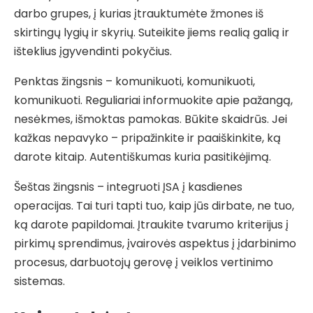
darbo grupes, į kurias įtrauktumėte žmones iš
skirtingų lygių ir skyrių. Suteikite jiems realią galią ir
išteklius įgyvendinti pokyčius.
Penktas žingsnis – komunikuoti, komunikuoti,
komunikuoti. Reguliariai informuokite apie pažangą,
nesėkmes, išmoktas pamokas. Būkite skaidrūs. Jei
kažkas nepavyko – pripažinkite ir paaiškinkite, ką
darote kitaip. Autentiškumas kuria pasitikėjimą.
Šeštas žingsnis – integruoti ĮSA į kasdienes
operacijas. Tai turi tapti tuo, kaip jūs dirbate, ne tuo,
ką darote papildomai. Įtraukite tvarumo kriterijus į
pirkimų sprendimus, įvairovės aspektus į įdarbinimo
procesus, darbuotojų gerovę į veiklos vertinimo
sistemas.