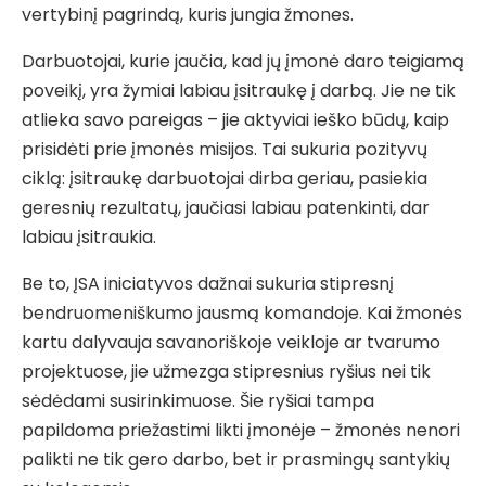
vertybinį pagrindą, kuris jungia žmones.
Darbuotojai, kurie jaučia, kad jų įmonė daro teigiamą
poveikį, yra žymiai labiau įsitraukę į darbą. Jie ne tik
atlieka savo pareigas – jie aktyviai ieško būdų, kaip
prisidėti prie įmonės misijos. Tai sukuria pozityvų
ciklą: įsitraukę darbuotojai dirba geriau, pasiekia
geresnių rezultatų, jaučiasi labiau patenkinti, dar
labiau įsitraukia.
Be to, ĮSA iniciatyvos dažnai sukuria stipresnį
bendruomeniškumo jausmą komandoje. Kai žmonės
kartu dalyvauja savanoriškoje veikloje ar tvarumo
projektuose, jie užmezga stipresnius ryšius nei tik
sėdėdami susirinkimuose. Šie ryšiai tampa
papildoma priežastimi likti įmonėje – žmonės nenori
palikti ne tik gero darbo, bet ir prasmingų santykių