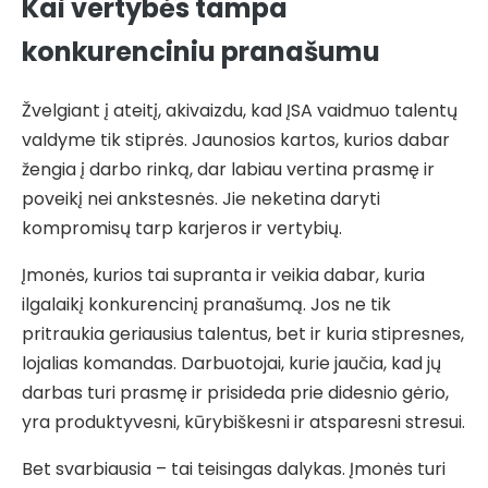
Kai vertybės tampa
konkurenciniu pranašumu
Žvelgiant į ateitį, akivaizdu, kad ĮSA vaidmuo talentų
valdyme tik stiprės. Jaunosios kartos, kurios dabar
žengia į darbo rinką, dar labiau vertina prasmę ir
poveikį nei ankstesnės. Jie neketina daryti
kompromisų tarp karjeros ir vertybių.
Įmonės, kurios tai supranta ir veikia dabar, kuria
ilgalaikį konkurencinį pranašumą. Jos ne tik
pritraukia geriausius talentus, bet ir kuria stipresnes,
lojalias komandas. Darbuotojai, kurie jaučia, kad jų
darbas turi prasmę ir prisideda prie didesnio gėrio,
yra produktyvesni, kūrybiškesni ir atsparesni stresui.
Bet svarbiausia – tai teisingas dalykas. Įmonės turi