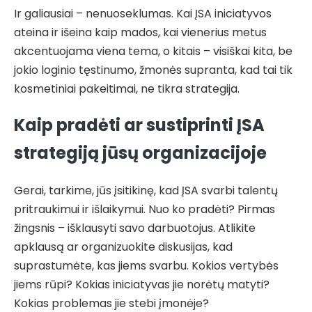
Ir galiausiai – nenuoseklumas. Kai ĮSA iniciatyvos
ateina ir išeina kaip mados, kai vienerius metus
akcentuojama viena tema, o kitais – visiškai kita, be
jokio loginio tęstinumo, žmonės supranta, kad tai tik
kosmetiniai pakeitimai, ne tikra strategija.
Kaip pradėti ar sustiprinti ĮSA
strategiją jūsų organizacijoje
Gerai, tarkime, jūs įsitikinę, kad ĮSA svarbi talentų
pritraukimui ir išlaikymui. Nuo ko pradėti? Pirmas
žingsnis – išklausyti savo darbuotojus. Atlikite
apklausą ar organizuokite diskusijas, kad
suprastumėte, kas jiems svarbu. Kokios vertybės
jiems rūpi? Kokias iniciatyvas jie norėtų matyti?
Kokias problemas jie stebi įmonėje?