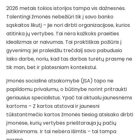
2026 metais tokios istorijos tampa vis dažnesnės.
Talentingi žmonės nebežiūri tik į savo banko
sąskaitos likutį – jie nori dirbti organizacijose, kurios
atitinka jų vertybes. Tai nėra kažkoks praeities
idealizmas ar naivumas. Tai praktiškas požiūris į
gyvenimą: jei praleidžiu trečdalį savo pabudusio
laiko darbe, noriu, kad tas darbas turėtų prasmę ne
tik man, bet ir platesniam kontekstui.
Įmonės socialinė atsakomybė (ĮSA) tapo ne
papildomu privalumu, o būtinybe norint pritraukti
geriausius specialistus. Ypač tai aktualu jaunesnėms
kartoms – Z kartos atstovai ir jaunesni
tūkstantmečio kartos žmonės tiesiog atsisako dirbti
įmonėse, kurių vertybės prieštarauja jų pačių
įsitikinimams. Ir tai nebėra išimtis – tai tampa
norma.