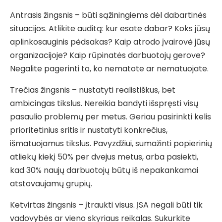
Antrasis žingsnis – būti sąžiningiems dėl dabartinės
situacijos. Atlikite auditą: kur esate dabar? Koks jūsų
aplinkosauginis pėdsakas? Kaip atrodo įvairovė jūsų
organizacijoje? Kaip rūpinatės darbuotojų gerove?
Negalite pagerinti to, ko nematote ar nematuojate.
Trečias žingsnis – nustatyti realistiškus, bet
ambicingas tikslus. Nereikia bandyti išspręsti visų
pasaulio problemų per metus. Geriau pasirinkti kelis
prioritetinius sritis ir nustatyti konkrečius,
išmatuojamus tikslus. Pavyzdžiui, sumažinti popierinių
atliekų kiekį 50% per dvejus metus, arba pasiekti,
kad 30% naujų darbuotojų būtų iš nepakankamai
atstovaujamų grupių.
Ketvirtas žingsnis – įtraukti visus. ĮSA negali būti tik
vadovybės ar vieno skyriaus reikalas. Sukurkite