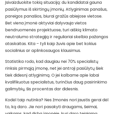
Įsivaizduokite tokią situaciją: du kandidatai gauna
pasiūlymus iš skirtingų įmonių. Atlyginimas panašus,
pareigos panašios, biurai gražūs abiejose vietose.
Bet viena įmonė aktyviai dalyvauja vietos
bendruomenės projektuose, turi aiškią klimato
neutralumo strategiją ir reguliariai skelbia pažangos
ataskaitas. Kita – tyli kaip žuvis apie bet kokius
socialinius ar aplinkosaugos klausimus.
Statistika rodo, kad daugiau nei 70% specialistų
rinksis pirmąją įmonę, net jei antroji pasiūlytų šiek
tiek didesnį atlyginimą. O jei kalbame apie labai
kvalifikuotus specialistus, turinčius daug pasirinkimo
galimybių, šis procentas dar didesnis.
Kodėl taip nutinka? Nes žmonės nori jaustis gerai dėl
to, ką daro. Jie nori pasakyti draugams, šeimai,
vaikams, kad dirba įmonėje, kuri daro teigiamą