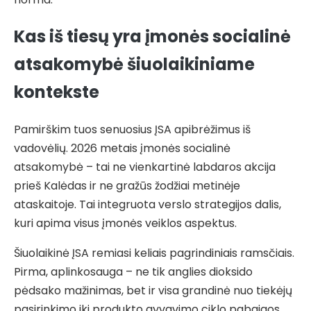
Kas iš tiesų yra įmonės socialinė
atsakomybė šiuolaikiniame
kontekste
Pamirškim tuos senuosius ĮSA apibrėžimus iš
vadovėlių. 2026 metais įmonės socialinė
atsakomybė – tai ne vienkartinė labdaros akcija
prieš Kalėdas ir ne gražūs žodžiai metinėje
ataskaitoje. Tai integruota verslo strategijos dalis,
kuri apima visus įmonės veiklos aspektus.
Šiuolaikinė ĮSA remiasi keliais pagrindiniais ramsčiais.
Pirma, aplinkosauga – ne tik anglies dioksido
pėdsako mažinimas, bet ir visa grandinė nuo tiekėjų
pasirinkimo iki produkto gyvavimo ciklo pabaigos.