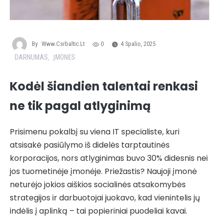
By
Www.csrbaltic.lt
0
4 Spalio, 2025
DARNUMAS
ĮMONĖS
,
Kodėl šiandien talentai renkasi
ne tik pagal atlyginimą
Prisimenu pokalbį su viena IT specialiste, kuri
atsisakė pasiūlymo iš didelės tarptautinės
korporacijos, nors atlyginimas buvo 30% didesnis nei
jos tuometinėje įmonėje. Priežastis? Naujoji įmonė
neturėjo jokios aiškios socialinės atsakomybės
strategijos ir darbuotojai juokavo, kad vienintelis jų
indėlis į aplinką – tai popieriniai puodeliai kavai.