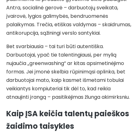
Antra, socialinė gerovė – darbuotojų sveikata,
įvairovė, lygios galimybės, bendruomenės
palaikymas. Trečia, etiškas valdymas – skaidrumas,
antikorupcija, sąžiningi verslo santykiai.
Bet svarbiausia – tai turi būti autentiška.
Darbuotojai, ypač tie talentingiausi, per mylią
nujaučia „greenwashing” ar kitas apsimetinėjimo
formas. Jei įmonė skelbia rūpinimąsi aplinka, bet
darbuotojai mato, kaip kasmet išmetami tobulai
veikiantys kompiuteriai tik dėl to, kad reikia
atnaujinti įrangą – pasitikėjimas žlunga akimirksniu.
Kaip ĮSA keičia talentų paieškos
žaidimo taisykles