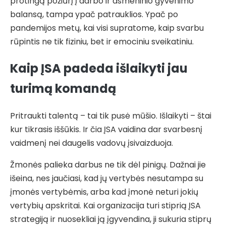
protingą požiūrį į darbo ir asmeninio gyvenimo
balansą, tampa ypač patrauklios. Ypač po
pandemijos metų, kai visi supratome, kaip svarbu
rūpintis ne tik fiziniu, bet ir emociniu sveikatiniu.
Kaip ĮSA padeda išlaikyti jau
turimą komandą
Pritraukti talentą – tai tik pusė mūšio. Išlaikyti – štai
kur tikrasis iššūkis. Ir čia ĮSA vaidina dar svarbesnį
vaidmenį nei daugelis vadovų įsivaizduoja.
Žmonės palieka darbus ne tik dėl pinigų. Dažnai jie
išeina, nes jaučiasi, kad jų vertybės nesutampa su
įmonės vertybėmis, arba kad įmonė neturi jokių
vertybių apskritai. Kai organizacija turi stiprią ĮSA
strategiją ir nuosekliai ją įgyvendina, ji sukuria stiprų