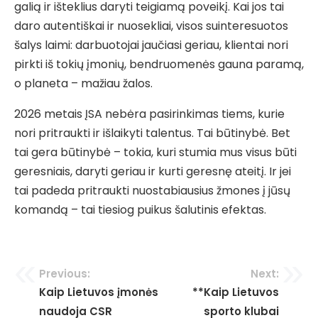
galią ir išteklius daryti teigiamą poveikį. Kai jos tai
daro autentiškai ir nuosekliai, visos suinteresuotos
šalys laimi: darbuotojai jaučiasi geriau, klientai nori
pirkti iš tokių įmonių, bendruomenės gauna paramą,
o planeta – mažiau žalos.
2026 metais ĮSA nebėra pasirinkimas tiems, kurie
nori pritraukti ir išlaikyti talentus. Tai būtinybė. Bet
tai gera būtinybė – tokia, kuri stumia mus visus būti
geresniais, daryti geriau ir kurti geresnę ateitį. Ir jei
tai padeda pritraukti nuostabiausius žmones į jūsų
komandą – tai tiesiog puikus šalutinis efektas.
Navigacija
Previous:
Next:
Kaip Lietuvos įmonės
**Kaip Lietuvos
tarp
naudoja CSR
sporto klubai