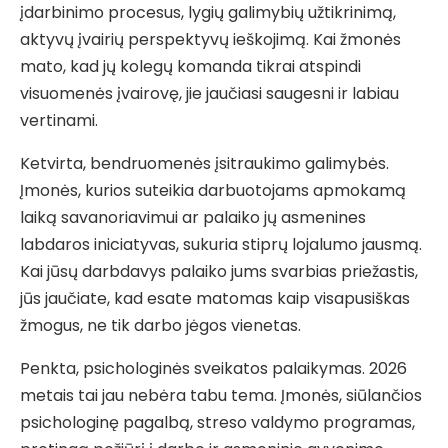
įdarbinimo procesus, lygių galimybių užtikrinimą,
aktyvų įvairių perspektyvų ieškojimą. Kai žmonės
mato, kad jų kolegų komanda tikrai atspindi
visuomenės įvairovę, jie jaučiasi saugesni ir labiau
vertinami.
Ketvirta, bendruomenės įsitraukimo galimybės.
Įmonės, kurios suteikia darbuotojams apmokamą
laiką savanoriavimui ar palaiko jų asmenines
labdaros iniciatyvas, sukuria stiprų lojalumo jausmą.
Kai jūsų darbdavys palaiko jums svarbias priežastis,
jūs jaučiate, kad esate matomas kaip visapusiškas
žmogus, ne tik darbo jėgos vienetas.
Penkta, psichologinės sveikatos palaikymas. 2026
metais tai jau nebėra tabu tema. Įmonės, siūlančios
psichologinę pagalbą, streso valdymo programas,