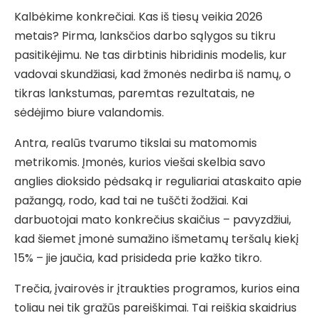
Kalbėkime konkrečiai. Kas iš tiesų veikia 2026
metais? Pirma, lanksčios darbo sąlygos su tikru
pasitikėjimu. Ne tas dirbtinis hibridinis modelis, kur
vadovai skundžiasi, kad žmonės nedirba iš namų, o
tikras lankstumas, paremtas rezultatais, ne
sėdėjimo biure valandomis.
Antra, realūs tvarumo tikslai su matomomis
metrikomis. Įmonės, kurios viešai skelbia savo
anglies dioksido pėdsaką ir reguliariai ataskaito apie
pažangą, rodo, kad tai ne tuščti žodžiai. Kai
darbuotojai mato konkrečius skaičius – pavyzdžiui,
kad šiemet įmonė sumažino išmetamų teršalų kiekį
15% – jie jaučia, kad prisideda prie kažko tikro.
Trečia, įvairovės ir įtraukties programos, kurios eina
toliau nei tik gražūs pareiškimai. Tai reiškia skaidrius