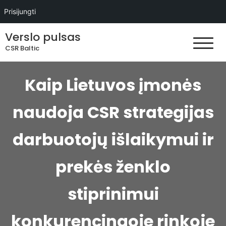
Prisijungti
Skip
Verslo pulsas
to
CSR Baltic
content
Kaip Lietuvos įmonės
naudoja CSR strategijas
darbuotojų išlaikymui ir
prekės ženklo
stiprinimui
konkurencingoje rinkoje