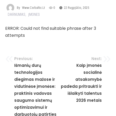
By
Www.csrbaltic.lt
0
22 Rugpjūčio, 2025
DARNUMAS
ĮMONĖS
,
ERROR: Could not find suitable phrase after 3
attempts
Navigacija
Previous:
Next:
Išmanių durų
Kaip įmonės
tarp
technologijos
socialinė
įrašų
diegimas mažose ir
atsakomybė
vidutinėse įmonėse:
padeda pritraukti ir
praktinis vadovas
išlaikyti talentus
saugumo sistemų
2026 metais
optimizavimui ir
darbuotojų patirties