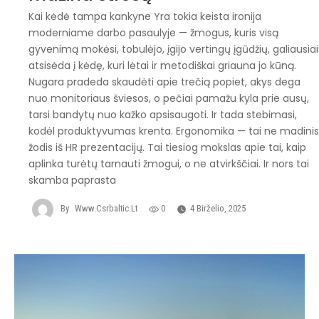
Kai kėdė tampa kankyne Yra tokia keista ironija
moderniame darbo pasaulyje — žmogus, kuris visą
gyvenimą mokėsi, tobulėjo, įgijo vertingų įgūdžių, galiausiai
atsisėda į kėdę, kuri lėtai ir metodiškai griauna jo kūną.
Nugara pradeda skaudėti apie trečią popiet, akys dega
nuo monitoriaus šviesos, o pečiai pamažu kyla prie ausų,
tarsi bandytų nuo kažko apsisaugoti. Ir tada stebimasi,
kodėl produktyvumas krenta. Ergonomika — tai ne madini
žodis iš HR prezentacijų. Tai tiesiog mokslas apie tai, kaip
aplinka turėtų tarnauti žmogui, o ne atvirkščiai. Ir nors tai
skamba paprasta
By
Www.csrbaltic.lt
0
4 Birželio, 2025