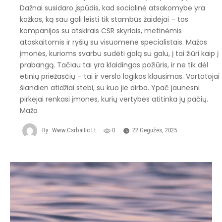
Dažnai susidaro įspūdis, kad socialinė atsakomybė yra
kažkas, ką sau gali leisti tik stambūs žaidėjai – tos
kompanijos su atskirais CSR skyriais, metinėmis
ataskaitomis ir ryšių su visuomene specialistais. Mažos
įmonės, kurioms svarbu sudėti galą su galu, į tai žiūri kaip į
prabangą. Tačiau tai yra klaidingas požiūris, ir ne tik dėl
etinių priežasčių – tai ir verslo logikos klausimas. Vartotojai
šiandien atidžiai stebi, su kuo jie dirba. Ypač jaunesni
pirkėjai renkasi įmones, kurių vertybės atitinka jų pačių.
Maža
By
Www.csrbaltic.lt
0
22 Gegužės, 2025