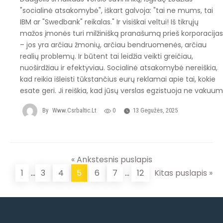
"socialinė atsakomybė", iškart galvoja: "tai ne mums, tai
IBM ar "Swedbank" reikalas." Ir visiškai veltui! Iš tikrųjų
mažos įmonės turi milžinišką pranašumą prieš korporacija
– jos yra arčiau žmonių, arčiau bendruomenės, arčiau
realių problemų. Ir būtent tai leidžia veikti greičiau,
nuoširdžiau ir efektyviau. Socialinė atsakomybė nereiškia,
kad reikia išleisti tūkstančius eurų reklamai apie tai, kokie
esate geri. Ji reiškia, kad jūsų verslas egzistuoja ne vakuu
By
Www.csrbaltic.lt
0
13 Gegužės, 2025
« Ankstesnis puslapis
1
...
3
4
5
6
7
...
12
Kitas puslapis »