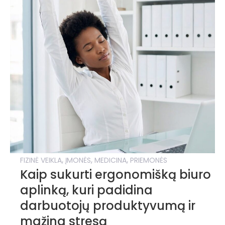
,
,
,
FIZINĖ VEIKLA
ĮMONĖS
MEDICINA
PRIEMONĖS
Kaip sukurti ergonomišką biuro
aplinką, kuri padidina
darbuotojų produktyvumą ir
mažina stresą