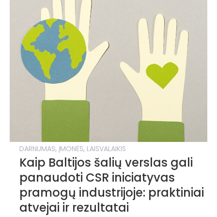
,
,
DARNUMAS
ĮMONĖS
LAISVALAIKIS
Kaip Baltijos šalių verslas gali
panaudoti CSR iniciatyvas
pramogų industrijoje: praktiniai
atvejai ir rezultatai