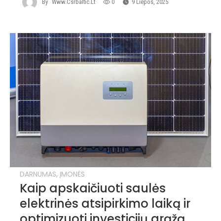
By
Www.csrbaltic.lt
0
9 Liepos, 2025
,
DARNUMAS
ĮMONĖS
Kaip apskaičiuoti saulės
elektrinės atsipirkimo laiką ir
optimizuoti investicijų grąžą