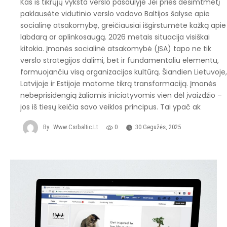
Kas iš tikrųjų vyksta verslo pasaulyje Jei prieš dešimtmetį
paklausėte vidutinio verslo vadovo Baltijos šalyse apie
socialinę atsakomybę, greičiausiai išgirstumėte kažką apie
labdarą ar aplinkosaugą. 2026 metais situacija visiškai
kitokia. Įmonės socialinė atsakomybė (ĮSA) tapo ne tik
verslo strategijos dalimi, bet ir fundamentaliu elementu,
formuojančiu visą organizacijos kultūrą. Šiandien Lietuvoje
Latvijoje ir Estijoje matome tikrą transformaciją. Įmonės
nebeprisidengią žaliomis iniciatyvomis vien dėl įvaizdžio –
jos iš tiesų keičia savo veiklos principus. Tai ypač ak
By
Www.csrbaltic.lt
0
30 Gegužės, 2025