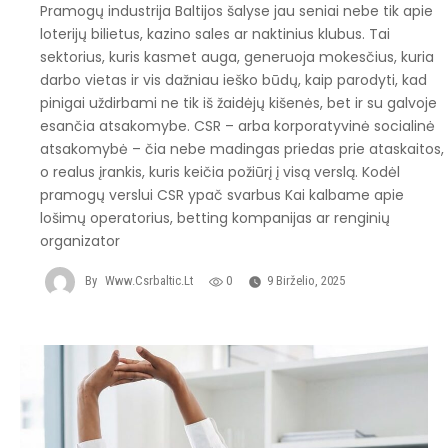
Pramogų industrija Baltijos šalyse jau seniai nebe tik apie
loterijų bilietus, kazino sales ar naktinius klubus. Tai
sektorius, kuris kasmet auga, generuoja mokesčius, kuria
darbo vietas ir vis dažniau ieško būdų, kaip parodyti, kad
pinigai uždirbami ne tik iš žaidėjų kišenės, bet ir su galvoje
esančia atsakomybe. CSR – arba korporatyvinė socialinė
atsakomybė – čia nebe madingas priedas prie ataskaitos,
o realus įrankis, kuris keičia požiūrį į visą verslą. Kodėl
pramogų verslui CSR ypač svarbus Kai kalbame apie
lošimų operatorius, betting kompanijas ar renginių
organizator
By
Www.csrbaltic.lt
0
9 Birželio, 2025