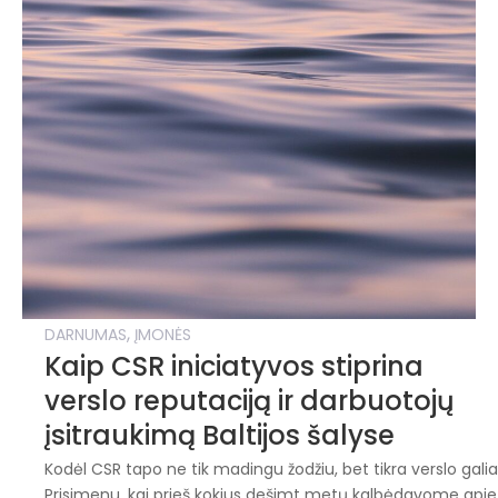
,
DARNUMAS
ĮMONĖS
Kaip CSR iniciatyvos stiprina
verslo reputaciją ir darbuotojų
įsitraukimą Baltijos šalyse
Kodėl CSR tapo ne tik madingu žodžiu, bet tikra verslo gali
Prisimenu, kai prieš kokius dešimt metų kalbėdavome apie