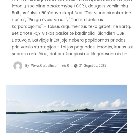
įmonių socialinę atsakomybę (CSR), daugelis verslininkų
Baltijos šalyse žiūrėdavo skeptiškai. "Dar viena biurokratinė
našta", "Pinigų švaistymas", "Tai tik didelėms
korporacijoms" – tokius argumentus teko girdėti ne kartą.
Bet žinote ką? Viskas pasikeitė kardinaliai. Šiandien CSR
Lietuvoje, Latvijoje ir Estijoje nebėra papildomas priedas
prie verslo strategijos – tai jos pagrindas. Įmonės, kurios tai
suprato anksčiau, dabar džiaugiasi ne tik geresnėmis fin
By
Www.csrbaltic.lt
0
21 Gegužės, 2025