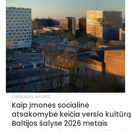
,
DARNUMAS
ĮMONĖS
Kaip įmonės socialinė
atsakomybė keičia verslo kultūr
Baltijos šalyse 2026 metais