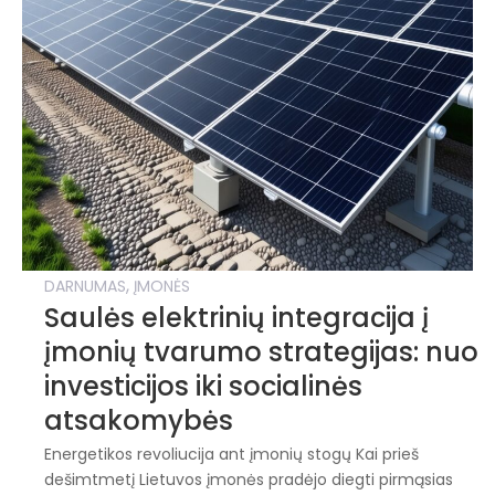
,
DARNUMAS
ĮMONĖS
Saulės elektrinių integracija į
įmonių tvarumo strategijas: nuo
investicijos iki socialinės
atsakomybės
Energetikos revoliucija ant įmonių stogų Kai prieš
dešimtmetį Lietuvos įmonės pradėjo diegti pirmąsias