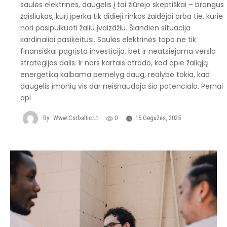
saulės elektrines, daugelis į tai žiūrėjo skeptiškai – brangus
žaisliukas, kurį įperka tik didieji rinkos žaidėjai arba tie, kurie
nori pasipuikuoti žaliu įvaizdžiu. Šiandien situacija
kardinaliai pasikeitusi. Saulės elektrinės tapo ne tik
finansiškai pagrįsta investicija, bet ir neatsiejama verslo
strategijos dalis. Ir nors kartais atrodo, kad apie žaliąją
energetiką kalbama pernelyg daug, realybė tokia, kad
daugelis įmonių vis dar neišnaudoja šio potencialo. Pernai
apl
By
Www.csrbaltic.lt
0
15 Gegužės, 2025