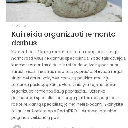
SERVISAS
Kai reikia organizuoti remonto
darbus
Kuomet ne už kalnų remontas, reikia daug pasistengti
norint rasti visus reikiamus specialistus. Ypač tais atvejais,
kuomet remontas didelis ir reikia daug įvairių paslaugų,
surasti visus meistrus nėra taip paprasta. Niekada negali
žinoti dėl darbų kokybės, meistrų patikimumo ir jų
teikiamų paslaugų kainų. Gera žinia yra ta, kad dabar
organizuoti remontą daug paprasčiau. Užtenka
pasinaudoti specialios paslaugų platformos pagalba ir
rasite reikiamą specialistą jo net neieškodami. Skaitykite
toliau ir sužinokite apie PortalPRO – dirbtinio intelekto
pagrindu veikiančią pasl