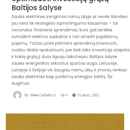
Baltijos šalyse
Saulės elektrinės įrengimas namų ūkyje ar versle šiandien
jau nėra tik ekologinio sąmoningumo klausimas – tai
racionalus finansinis sprendimas, kuris gali ženkliai
sumažinti elektros sąskaitas ir net atnešti papildomų
pajamų. Tačiau prieš priimant sprendimą investuoti,
svarbu tiksliai apskaičiuoti, per kiek laiko investicija atsipirks
ir kokią grąžą ji duos ilguoju laikotarpiu. Baltijos šalyse
saulės energetikos sektorius sparčiai auga. Lietuvoje,
Latvijoje ir Estijoje vis daugiau namų ūkių ir įmonių renkasi
saulės elektrines kaip patikimą energijos šaltinį. Šis
augimas
By
Www.csrbaltic.lt
0
9 Liepos, 2025