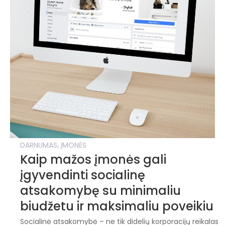
,
DARNUMAS
ĮMONĖS
Kaip mažos įmonės gali
įgyvendinti socialinę
atsakomybę su minimaliu
biudžetu ir maksimaliu poveikiu
Socialinė atsakomybė – ne tik didelių korporacijų reikalas