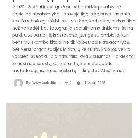
Gražūs žodžiai ir dar gražesni stendai Korporatyvinė
socialinė atsakomybė Lietuvoje ilgą laiką buvo tas pats,
kas Kalėdinė eglutė biure – visi žino, kad reikia, niekas tikrai
nežino kodėl, bet fotografija socialiniams tinklams išeina
puiki. CSR Baltic į šį kraštovaizdį įžengė su ambicija, kuri
bent jau skamba kitaip: ne tik kalbėti apie atsakomybę,
bet versti organizacijas iš tikrųjų keisti tai, kaip jos veikia
kasdien. Skeptikui čia natūraliai kyla klausimas – o kiek tai
skiriasi nuo įprastų konsultantų, kurie parduoda
metodologijas, išrašo sąskaitą ir dingsta? Atsakymas
By
Www.csrbaltic.lt
0
1 Liepos, 2025