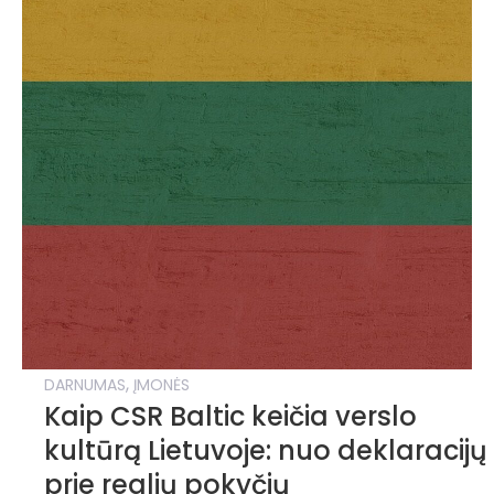
,
DARNUMAS
ĮMONĖS
Kaip CSR Baltic keičia verslo
kultūrą Lietuvoje: nuo deklaracijų
prie realių pokyčių