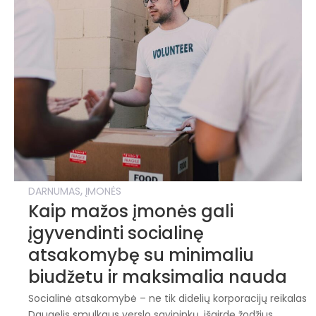
,
DARNUMAS
ĮMONĖS
Kaip mažos įmonės gali
įgyvendinti socialinę
atsakomybę su minimaliu
biudžetu ir maksimalia nauda
Socialinė atsakomybė – ne tik didelių korporacijų reikalas
Daugelis smulkaus verslo savininkų, išgirdę žodžius